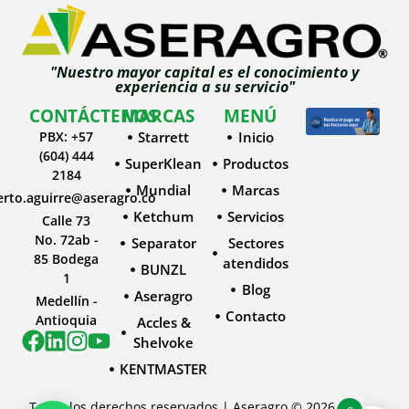
"Nuestro mayor capital es el conocimiento y
experiencia a su servicio"
CONTÁCTENOS
MARCAS
MENÚ
PBX: +57
Starrett
Inicio
(604) 444
SuperKlean
Productos
2184
Mundial
Marcas
erto.aguirre@aseragro.co
Ketchum
Servicios
Calle 73
No. 72ab -
Separator
Sectores
85 Bodega
atendidos
BUNZL
1
Blog
Aseragro
Medellín -
Contacto
Antioquia
Accles &
Shelvoke
KENTMASTER
Todos los derechos reservados | Aseragro © 2026