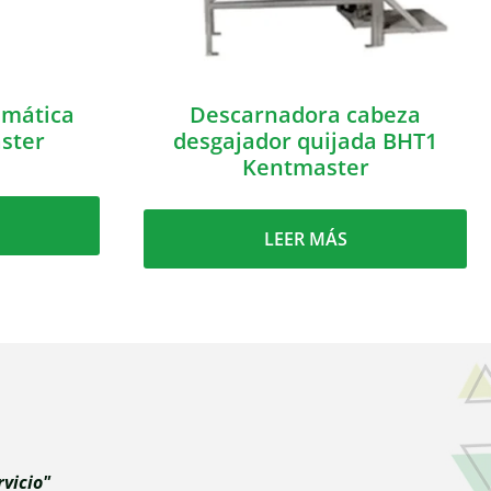
mática
Descarnadora cabeza
ster
desgajador quijada BHT1
Kentmaster
LEER MÁS
vicio"