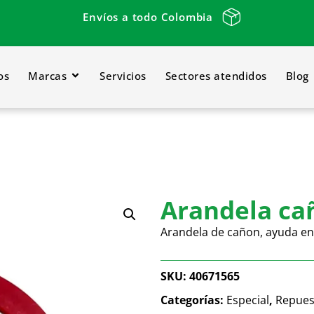
Envíos a todo Colombia
os
Marcas
Servicios
Sectores atendidos
Blog
Arandela ca
Arandela de cañon, ayuda en
SKU:
40671565
Categorías:
Especial
,
Repues