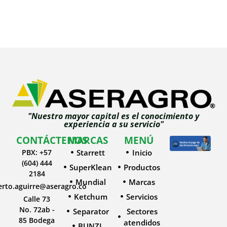
"Nuestro mayor capital es el conocimiento y
experiencia a su servicio"
CONTÁCTENOS
MARCAS
MENÚ
PBX: +57
Starrett
Inicio
(604) 444
SuperKlean
Productos
2184
Mundial
Marcas
erto.aguirre@aseragro.co
Ketchum
Servicios
Calle 73
No. 72ab -
Separator
Sectores
85 Bodega
atendidos
BUNZL