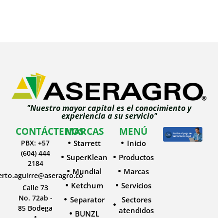
"Nuestro mayor capital es el conocimiento y
experiencia a su servicio"
CONTÁCTENOS
MARCAS
MENÚ
PBX: +57
Starrett
Inicio
(604) 444
SuperKlean
Productos
2184
Mundial
Marcas
erto.aguirre@aseragro.co
Ketchum
Servicios
Calle 73
No. 72ab -
Separator
Sectores
85 Bodega
atendidos
BUNZL