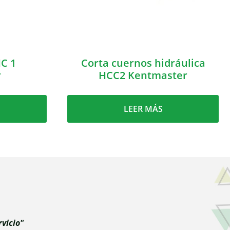
HC 1
Corta cuernos hidráulica
r
HCC2 Kentmaster
LEER MÁS
vicio"