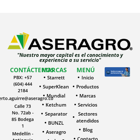
"Nuestro mayor capital es el conocimiento y
experiencia a su servicio"
CONTÁCTENOS
MARCAS
MENÚ
PBX: +57
Starrett
Inicio
(604) 444
SuperKlean
Productos
2184
Mundial
Marcas
erto.aguirre@aseragro.co
Ketchum
Servicios
Calle 73
No. 72ab -
Separator
Sectores
85 Bodega
atendidos
BUNZL
1
Blog
Aseragro
Medellín -
Contacto