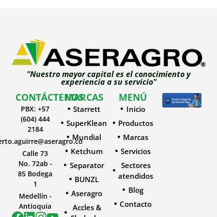
"Nuestro mayor capital es el conocimiento y
experiencia a su servicio"
CONTÁCTENOS
MARCAS
MENÚ
PBX: +57
Starrett
Inicio
(604) 444
SuperKlean
Productos
2184
Mundial
Marcas
erto.aguirre@aseragro.co
Ketchum
Servicios
Calle 73
No. 72ab -
Separator
Sectores
85 Bodega
atendidos
BUNZL
1
Blog
Aseragro
Medellín -
Contacto
Antioquia
Accles &