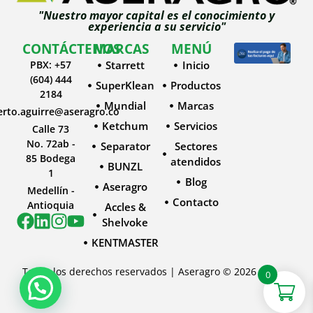
"Nuestro mayor capital es el conocimiento y
experiencia a su servicio"
CONTÁCTENOS
MARCAS
MENÚ
PBX: +57
Starrett
Inicio
(604) 444
SuperKlean
Productos
2184
Mundial
Marcas
erto.aguirre@aseragro.co
Ketchum
Servicios
Calle 73
No. 72ab -
Separator
Sectores
85 Bodega
atendidos
BUNZL
1
Blog
Aseragro
Medellín -
Contacto
Antioquia
Accles &
Shelvoke
KENTMASTER
Todos los derechos reservados | Aseragro © 2026
0