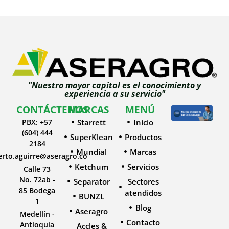
"Nuestro mayor capital es el conocimiento y
experiencia a su servicio"
CONTÁCTENOS
MARCAS
MENÚ
PBX: +57
Starrett
Inicio
(604) 444
SuperKlean
Productos
2184
Mundial
Marcas
erto.aguirre@aseragro.co
Ketchum
Servicios
Calle 73
No. 72ab -
Separator
Sectores
85 Bodega
atendidos
BUNZL
1
Blog
Aseragro
Medellín -
Contacto
Antioquia
Accles &