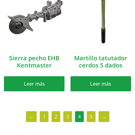
Sierra pecho EHB
Martillo tatutador
Kentmaster
cerdos 5 dados
Leer más
Leer más
←
1
2
3
4
5
→